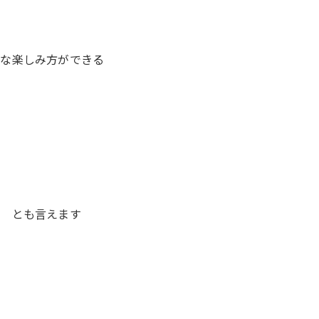
々な楽しみ方ができる
た とも言えます
す
す