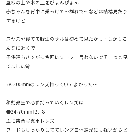
屋根の上や木の上をぴょんぴょん
赤ちゃんを背中に乗っけて〜群れで〜などは結構見たり
するけど
スヤスヤ寝てる野生のサルは初めて見たかも…しかもこ
んなに近くで
子供達もさすがに今回はワーワー言わないでそーっと見
てました🤫
28-300mmのレンズ持っていてよかった〜
移動教室で必ず持っていくレンズは
●24-70mm f2、8
主に集合写真用レンズ
フードもしっかりしててレンズ自体逆光にも強いからど