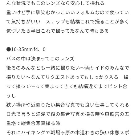
んな状況でもこのレンズなら安心して撮れる
重いけど手に馴染むかっこいいフォルムなので使ってい
て気持ちがいい スナップも結構これで撮ることが多く
気づいたら半日これで撮ってたなんて時もある
●16-35mm f4、0
バスの中は決まってこのレンズ
後ろのみんなとも一緒に撮りたい〜両サイドのみんなで
撮りたい〜なんてリクエストあってもしっかり入る 撮
って撮って〜って集まってきても結構近くまでピント合
うし
狭い場所や近寄りたい集合写真でも良い仕事してくれる
日光で言うと湯滝で縦の集合写真を撮る時や東照宮の五
重塔で縦集合写真撮る時
それにハイキングで戦場ヶ原の木道わきの狭い休憩スポ