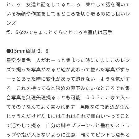
ところ 友達と話をしてるところ 集中して話を聞いて
いる横顔や作業をしてるところを切り取るのにも良いレ
ンズ
f5、6なのでちょっとくらいところや室内は苦手
●15mm魚眼 f2、8
星空や景色 人がわーっと集まった時にたまにこのレン
ズで撮った写真があると絵が変わって並んだ写真がずら
ーっとあった時に変化があって飽きない ような気がす
る これを持ってると狭めの廊下みたいなところでも集
合写真を無理矢理撮ることも可能 ええ？ここまで入っ
てるの？なんてよく言われます 魚眼なので周辺が歪ん
じゃうんだけどたまにはそれはそれで面白い〜ってこと
で活かして撮る 自分の脚やプラーンっと垂れたストラ
ップや指が入らないように注意 軽くてピントも意外と