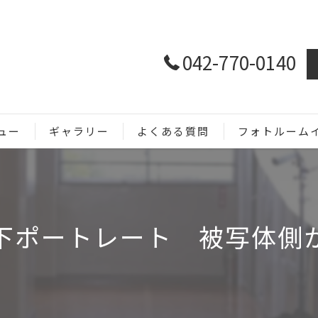
042-770-0140
ュー
ギャラリー
よくある質問
フォトルーム
ホームページ用
SNS用
下ポートレート 被写体側
商品撮影
メニュー撮影
イベント撮影