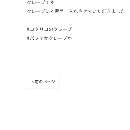
クレープです
クレープに４票目 入れさせていただきました
#コクリコのクレープ
#パフェかクレープか
< 前のページ