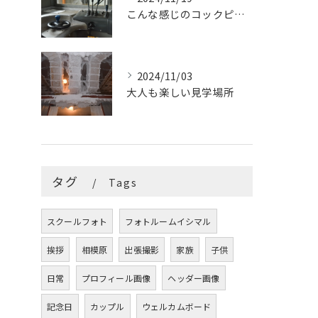
こんな感じのコックピットはたまらないです
2024/11/03
大人も楽しい見学場所
タグ
Tags
スクールフォト
フォトルームイシマル
挨拶
相模原
出張撮影
家族
子供
日常
プロフィール画像
ヘッダー画像
記念日
カップル
ウェルカムボード