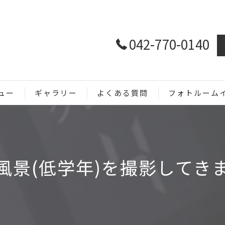
042-770-0140
ュー
ギャラリー
よくある質問
フォトルーム
ホームページ用
SNS用
風景(低学年)を撮影してき
商品撮影
メニュー撮影
イベント撮影